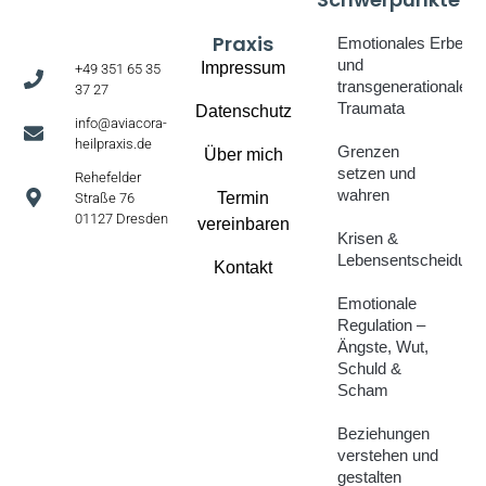
Praxis
Emotionales Erbe
und
Impressum
+49 351 65 35
transgenerationale
37 27
Traumata
Datenschutz
info@aviacora-
heilpraxis.de
Grenzen
Über mich
setzen und
Rehefelder
wahren
Termin
Straße 76
01127 Dresden
vereinbaren
Krisen &
Lebensentscheidung
Kontakt
Emotionale
Regulation –
Ängste, Wut,
Schuld &
Scham
Beziehungen
verstehen und
gestalten